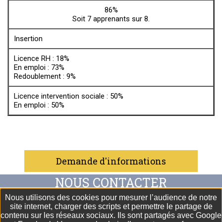
86%
Soit 7 apprenants sur 8.
Insertion
Licence RH : 18%
En emploi : 73%
Redoublement : 9%
Licence intervention sociale : 50%
En emploi : 50%
Demande d'informations
Nous utilisons des cookies pour mesurer l’audience de notre
Maison Familiale Rurale du Pays de Montbéliard - 18 rue du
site internet, charger des scripts et permettre le partage de
Pont - BP 17 - 25350 MANDEURE
contenu sur les réseaux sociaux. Ils sont partagés avec Google
Tél.
03.81.30.01.02
- Email
mfr.mandeure@mfr.asso.fr